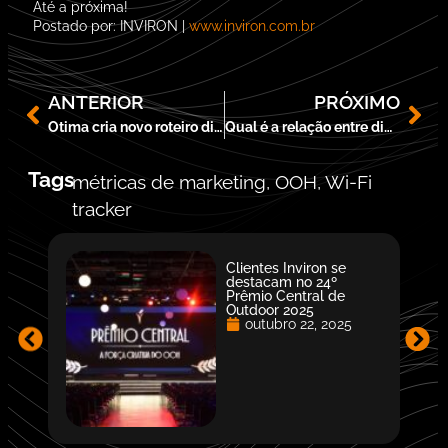
Até a próxima!
Postado por: INVIRON |
www.inviron.com.br
ANTERIOR
PRÓXIMO
Otima cria novo roteiro digital em São Paulo
Qual é a relação entre digital signage e a Internet das Coisas?
Tags
métricas de marketing
,
OOH
,
Wi-Fi
tracker
Clientes Inviron se
destacam no 24º
Prêmio Central de
Outdoor 2025
outubro 22, 2025