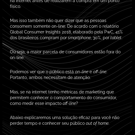
na internet antes de realizarem a compra em um ponto
físico.
Mas isso também não quer dizer que as pessoas
consomem somente on-line. De acordo com o relatório
Global Consumer Insights 2018, elaborado pela PwC, 41%
dos brasileiros compram por
smartphone
, 30%, por
tablet
.
Ou seja, a maior parcela de consumidores estão fora do
on-line.
Podemos ver que o público está
on-line
e
off-line
.
Portanto, ambos necessitam de
atenção.
Mas, se na internet tenho métricas de marketing que
permitem conhecer o comportamento do consumidor,
como medir esse impacto
off-line
?
Abaixo explicaremos uma solução eficaz para você não
perder tempo e conhecer seu público
out of home
.